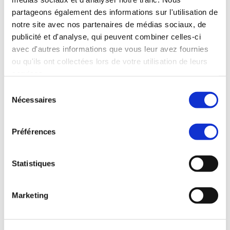
plus de consommateurs et 
partageons également des informations sur l'utilisation de
notre site avec nos partenaires de médias sociaux, de
d'entreprises se tournent vers les 
publicité et d'analyse, qui peuvent combiner celles-ci
achats en ligne, l'avenir s'annonce 
avec d'autres informations que vous leur avez fournies
prometteur pour le commerce 
ou qu'ils ont collectées lors de votre utilisation de leurs
services.
électronique au Brésil. Les ventes 
Sélection
au détail et les dépenses 
Nécessaires
du
publicitaires numériques devraient 
consentement
afficher une croissance à deux 
Préférences
chiffres, ce qui témoigne de la 
vigueur du marché et de sa 
Statistiques
résilience face aux défis 
économiques.  

Marketing
En conclusion, malgré les défis 