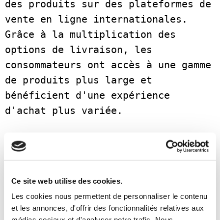
des produits sur des plateformes de 
vente en ligne internationales. 
Grâce à la multiplication des 
options de livraison, les 
consommateurs ont accès à une gamme 
de produits plus large et 
bénéficient d'une expérience 
d'achat plus variée.  

  4. Malgré les difficultés liées 
au ralentissement de la croissance 
du PIB et à une inflation élevée, 
Ce site web utilise des cookies.
le marché brésilien du commerce 
Les cookies nous permettent de personnaliser le contenu
électronique devrait connaître un 
et les annonces, d'offrir des fonctionnalités relatives aux
essor en 2023. Alors que de plus en 
médias sociaux et d'analyser notre trafic. Nous