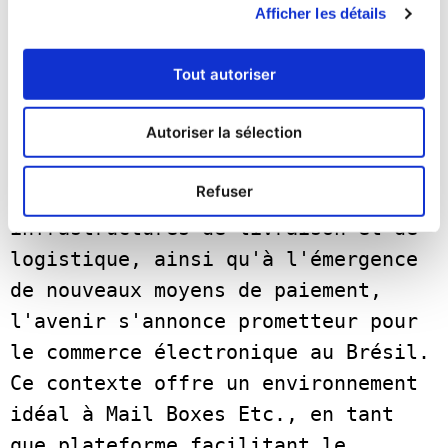
économiques auxquels l'Amérique 
Afficher les détails
latine est confrontée, le marché 
brésilien du commerce électronique 
Tout autoriser
devrait connaître une croissance 
Autoriser la sélection
significative en 2023. Grâce à 
l'adoption croissante du commerce 
Refuser
mobile, au développement des 
infrastructures de livraison et de 
logistique, ainsi qu'à l'émergence 
de nouveaux moyens de paiement, 
l'avenir s'annonce prometteur pour 
le commerce électronique au Brésil. 
Ce contexte offre un environnement 
idéal à Mail Boxes Etc., en tant 
que plateforme facilitant le 