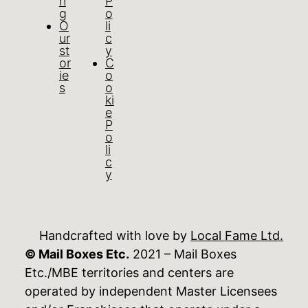
n
P
g
o
O
li
ur
c
st
y
or
C
ie
o
s
o
ki
e
P
o
li
c
y
Handcrafted with love by
Local Fame Ltd.
© Mail Boxes Etc.
2021 – Mail Boxes
Etc./MBE territories and centers are
operated by independent Master Licensees