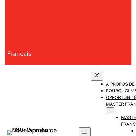
Aller
au
contenu
Français
À PROPOS DE
POURQUOI M
OPPORTUNITÉ
MASTER FRAN
MAST
FRANC