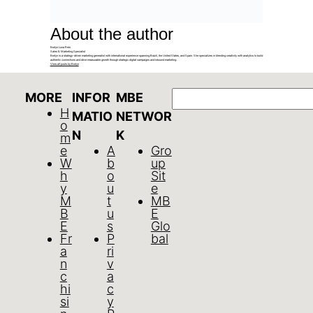
About the author
Evelyn Luna Reis
Sales & Marketing Specialist
Evelyn is a strategy-driven marketing generalist with international experience spanning Brazil, the United States, and Spain. She specializes in blending creativity with analytics to build
authentic connections and drive measurable growth through strategic digital campaigns and inbound marketing.
View all posts by Evelyn
GO
MORE
INFOR
MBE
H
MATIO
NETWOR
o
N
K
m
e
A
Gro
W
b
up
h
o
Sit
y
u
e
M
t
MB
B
u
E
E
s
Glo
Fr
P
bal
a
ri
n
v
c
a
hi
c
si
y