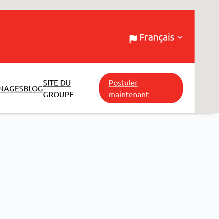
Français
SITE DU
Postuler
NAGES
BLOG
GROUPE
maintenant