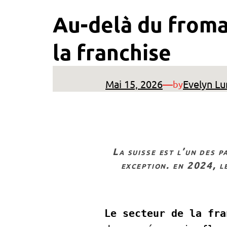
Au-delà du fromag
la franchise
Mai 15, 2026
—
Evelyn Lu
by
la suisse est l’un des pays les plus avancés au monde, et son secteur de la franchise ne fait pas
exception. en 2024, l
Le secteur de la fra