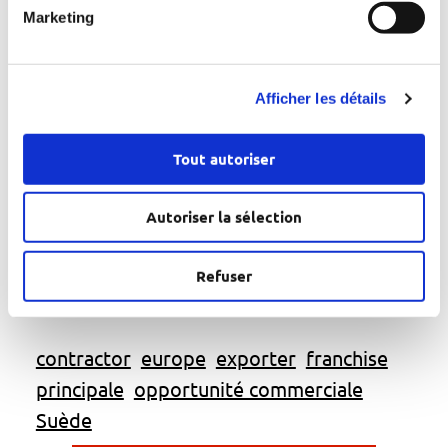
d'approvisionnement et des 
Marketing
compétences en gestion nécessaires 
à toute entreprise souhaitant gérer 
ses exportations en Suède. 
Afficher les détails
Contactez-nous pour en savoir plus 
sur nos services et découvrir 
Tout autoriser
comment devenir un leader dans ce 
Autoriser la sélection
secteur résilient.     
Refuser
(Photo)
contractor
europe
exporter
franchise
principale
opportunité commerciale
Suède