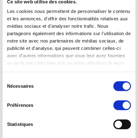
Ce site web utilise des cookies.
Ces dernières années, les 
Les cookies nous permettent de personnaliser le contenu
exportations suédoises ont connu 
et les annonces, d'offrir des fonctionnalités relatives aux
une croissance significative, 
médias sociaux et d'analyser notre trafic. Nous
passant d'environ 150 milliards de 
partageons également des informations sur l'utilisation de
notre site avec nos partenaires de médias sociaux, de
dollars en 2020 à un
 peu moins de 
publicité et d'analyse, qui peuvent combiner celles-ci
200 milliards de dollars en 2023
. 
avec d'autres informations que vous leur avez fournies
Bien que la Suède ait été 
ou qu'ils ont collectées lors de votre utilisation de leurs
services.
confrontée à des défis économiques 
Sélection
en 2023, en raison de l'incertitude 
Nécessaires
du
mondiale, son marché d'exportation 
consentement
n'a connu que des baisses minimes.
Préférences
Mail Boxes Etc.
 dispose des 
connexions logistiques, des 
Statistiques
capacités de chaîne 