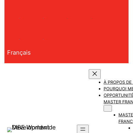
Aller
au
contenu
Français
À PROPOS DE
POURQUOI M
OPPORTUNITÉ
MASTER FRAN
MAST
FRANC