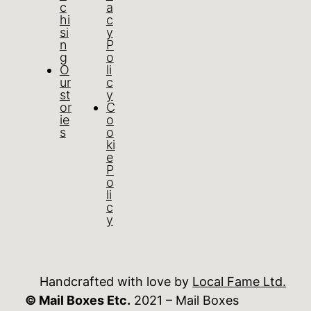
c
a
hi
c
si
y
n
P
g
o
O
li
ur
c
st
y
or
C
ie
o
s
o
ki
e
P
o
li
c
y
Handcrafted with love by
Local Fame Ltd.
© Mail Boxes Etc.
2021 – Mail Boxes