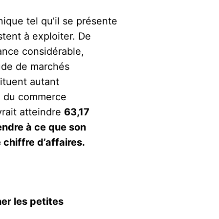
ique tel qu’il se présente
tent à exploiter. De
ance considérable,
ude de marchés
ituent autant
hé du commerce
vrait atteindre
63,17
tendre à ce que son
chiffre d’affaires.
r les petites