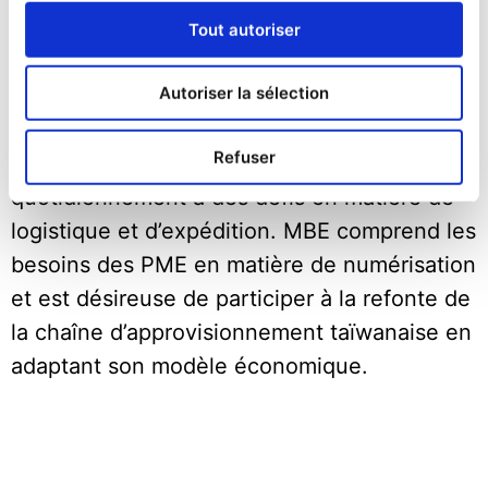
Chez Mail Boxes Etc., nous cherchons à
Tout autoriser
intégrer les dernières technologies à notre
offre de services afin de proposer des
Autoriser la sélection
solutions encore plus personnalisées et
Refuser
connectées à nos clients qui sont confrontés
quotidiennement à des défis en matière de
logistique et d’expédition. MBE comprend les
besoins des PME en matière de numérisation
et est désireuse de participer à la refonte de
la chaîne d’approvisionnement taïwanaise en
adaptant son modèle économique.