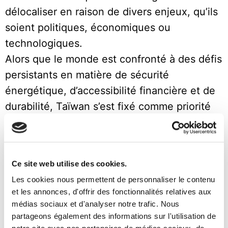
délocaliser en raison de divers enjeux, qu’ils
soient politiques, économiques ou
technologiques.
Alors que le monde est confronté à des défis
persistants en matière de sécurité
énergétique, d’accessibilité financière et de
durabilité, Taïwan s’est fixé comme priorité
d’investir dans les infrastructures d’énergie
renouvelable, de promouvoir les
technologies propres et de soutenir la
Ce site web utilise des cookies.
recherche et le développement dans le
Les cookies nous permettent de personnaliser le contenu
domaine des solutions énergétiques vertes.
et les annonces, d'offrir des fonctionnalités relatives aux
Le gouvernement a annoncé son intention
médias sociaux et d'analyser notre trafic. Nous
d’investir 32 milliards de dollars dans les
partageons également des informations sur l'utilisation de