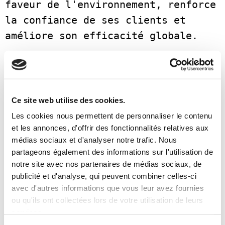
faveur de l'environnement, renforce 
la confiance de ses clients et 
améliore son efficacité globale. 
Le secteur du transport maritime 
s'oriente vers des pratiques plus 
respectueuses de l'environnement, 
Ce site web utilise des cookies.
ce qui est encourageant pour les 
Les cookies nous permettent de personnaliser le contenu
petites et moyennes entreprises qui 
et les annonces, d'offrir des fonctionnalités relatives aux
médias sociaux et d'analyser notre trafic. Nous
souhaitent rendre leurs opérations 
partageons également des informations sur l'utilisation de
de transport plus durables. Chez 
notre site avec nos partenaires de médias sociaux, de
MBE, nous proposons des solutions 
publicité et d'analyse, qui peuvent combiner celles-ci
avec d'autres informations que vous leur avez fournies
logistiques et d'expédition sur 
ou qu'ils ont collectées lors de votre utilisation de leurs
mesure. Collaborez avec MBE : nous 
services.
vous accompagnerons dans la 