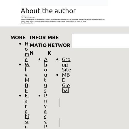
About the author
Evelyn Luna Reis
Sales & Marketing Specialist
Evelyn is a strategy-driven marketing generalist with international experience spanning Brazil, the United States, and Spain. She specializes in blending creativity with
analytics to build authentic connections and drive measurable growth through strategic digital campaigns and inbound marketing.
View all posts by Evelyn
GO
MORE
INFOR
MBE
H
MATIO
NETWOR
o
N
K
m
e
A
Gro
W
b
up
h
o
Site
y
u
MB
M
t
E
B
u
Glo
E
s
bal
Fr
P
a
ri
n
v
c
a
hi
c
si
y
n
P