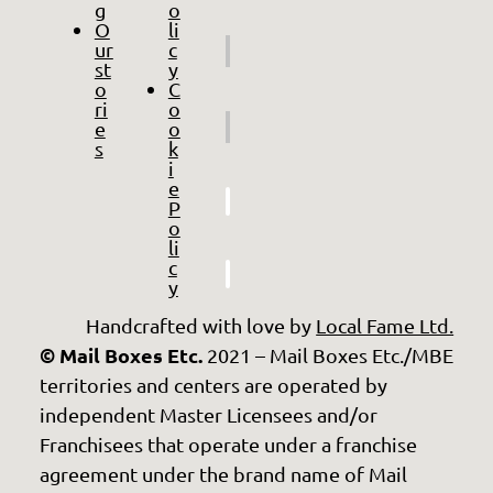
g
o
O
li
ur
c
st
y
o
C
ri
o
e
o
s
k
i
e
P
o
li
c
y
Handcrafted with love by
Local Fame Ltd.
© Mail Boxes Etc.
2021 – Mail Boxes Etc./MBE
territories and centers are operated by
independent Master Licensees and/or
Franchisees that operate under a franchise
agreement under the brand name of Mail