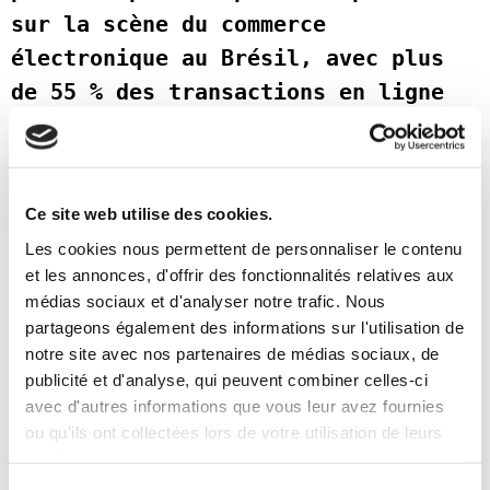
sur la scène du commerce 
électronique au Brésil, avec plus 
de 55 % des transactions en ligne 
en 2023 réalisées sur smartphone.
Cette transition vers les appareils 
mobiles souligne la nécessité de 
Ce site web utilise des cookies.
disposer de plateformes optimisées 
Les cookies nous permettent de personnaliser le contenu
pour le mobile, les consommateurs 
et les annonces, d'offrir des fonctionnalités relatives aux
privilégiant la commodité et la 
médias sociaux et d'analyser notre trafic. Nous
rapidité dans leurs expériences 
partageons également des informations sur l'utilisation de
notre site avec nos partenaires de médias sociaux, de
d'achat en ligne.
publicité et d'analyse, qui peuvent combiner celles-ci
Les détaillants qui s'attachent à 
avec d'autres informations que vous leur avez fournies
créer des environnements adaptés 
ou qu'ils ont collectées lors de votre utilisation de leurs
services.
aux mobiles, offrant une navigation 