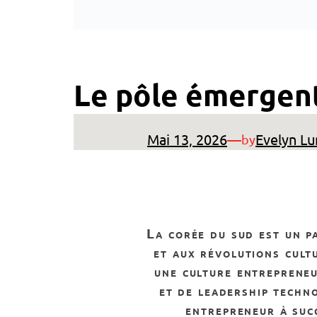
Le pôle émergent
Mai 13, 2026
—
Evelyn Lu
by
la corée du sud est un pays souvent associé aux grandes entreprises, aux technologies de pointe
et aux révolutions cultu
une culture entrepreneu
et de leadership techno
entrepreneur à suc