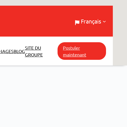
Français
SITE DU
Postuler
NAGES
BLOG
GROUPE
maintenant