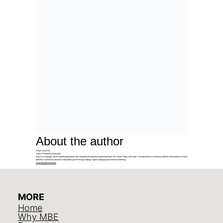
About the author
Evelyn Luna Reis
Sales & Marketing Specialist
Evelyn is a strategy-driven marketing generalist with international experience spanning Brazil, the United States, and Spain. She specializes in blending creativity with analytics to build
authentic connections and drive measurable growth through strategic digital campaigns and inbound marketing.
View all posts by Evelyn
MORE
Home
Why MBE