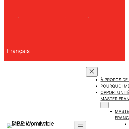
Aller
au
contenu
Français
À PROPOS DE
POURQUOI M
OPPORTUNITÉ
MASTER FRAN
MAST
FRANC