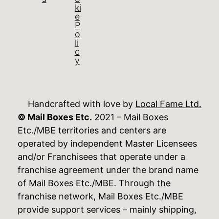
ki
e
P
o
li
c
y
Handcrafted with love by
Local Fame Ltd.
© Mail Boxes Etc.
2021 – Mail Boxes
Etc./MBE territories and centers are
operated by independent Master Licensees
and/or Franchisees that operate under a
franchise agreement under the brand name
of Mail Boxes Etc./MBE. Through the
franchise network, Mail Boxes Etc./MBE
provide support services – mainly shipping,