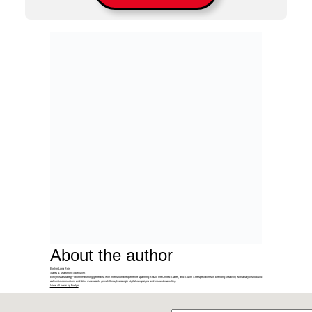
About the author
Evelyn Luna Reis
Sales & Marketing Specialist
Evelyn is a strategy-driven marketing generalist with international experience spanning Brazil, the United States, and Spain. She specializes in blending creativity with analytics to build
authentic connections and drive measurable growth through strategic digital campaigns and inbound marketing.
View all posts by Evelyn