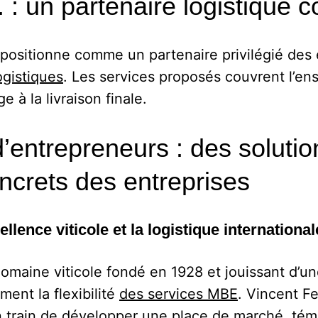
 : un partenaire logistique 
positionne comme un partenaire privilégié des 
ogistiques
. Les services proposés couvrent l’en
e à la livraison finale.
entrepreneurs : des soluti
ncrets des entreprises
lence viticole et la logistique international
maine viticole fondé en 1928 et jouissant d’un
ement la flexibilité
des services MBE
. Vincent F
 train de développer une place de marché, témo