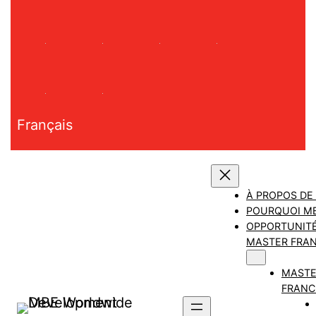
Aller
au
contenu
Français
À PROPOS DE
POURQUOI M
OPPORTUNITÉ
MASTER FRAN
MAST
FRANC