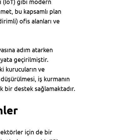
i (IoT) gibi modern
ümet, bu kapsamlı plan
rimli) ofis alanları ve
nyasına adım atarken
ata geçirilmiştir.
i kurucuların ve
e düşürülmesi, iş kurmanın
ük bir destek sağlamaktadır.
nler
ektörler için de bir