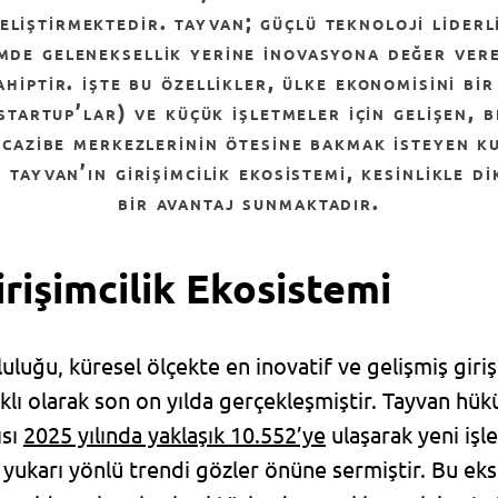
eliştirmektedir. tayvan; güçlü teknoloji liderl
mde geleneksellik yerine inovasyona değer ver
hiptir. i̇şte bu özellikler, ülke ekonomisini bi
(startup’lar) ve küçük işletmeler için gelişen, 
cazibe merkezlerinin ötesine bakmak isteyen ku
 tayvan’ın girişimcilik ekosistemi, kesinlikle d
bir avantaj sunmaktadır.
rişimcilik Ekosistemi
luluğu, küresel ölçekte en inovatif ve gelişmiş giri
ıklı olarak son on yılda gerçekleşmiştir. Tayvan hü
ısı
2025 yılında yaklaşık 10.552’ye
ulaşarak yeni iş
 yukarı yönlü trendi gözler önüne sermiştir. Bu ek