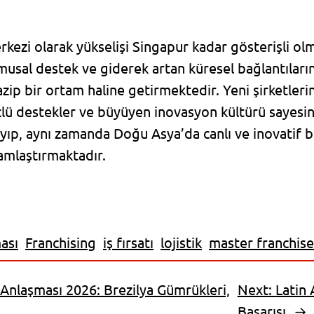
erkezi olarak yükselişi Singapur kadar gösterişli ol
musal destek ve giderek artan küresel bağlantılar
zip bir ortam haline getirmektedir. Yeni şirketlerin
çlü destekler ve büyüyen inovasyon kültürü sayesin
yıp, aynı zamanda Doğu Asya’da canlı ve inovatif bi
mlaştırmaktadır.
ası
Franchising
iş fırsatı
lojistik
master franchise
nlaşması 2026: Brezilya Gümrükleri,
Next:
Latin
Başarısı
→