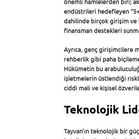
önemli hamlelerden biri; ak
endüstrileri hedefleyen “5
dahilinde birçok girişim ve 
finansman destekleri sunma
Ayrıca, genç girişimcilere 
rehberlik gibi paha biçilem
Hükümetin bu arabuluculuğu 
işletmelerin üstlendiği ris
ciddi mali ve kişisel özver
Teknolojik Lid
Tayvan’ın teknolojik bir güç