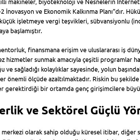
ıllı makineler, biyoteknoloji ve Nesnelerin İnternet
+2 İnovasyon ve Ekonomik Kalkınma Planı”dır. Hük
küçük işletmeye vergi teşvikleri, sübvansiyonlu (indi
ya başlamıştır.
mentorluk, finansmana erişim ve uluslararası iş dü
ez hizmetler sunmak amacıyla çeşitli programlar hay
ve sağladığı kolaylıklar sayesinde, yolun başındak
kler önemli ölçüde azaltılmaktadır. Riskin bu şekild
iler gerektirdiği bir ortamda genç girişimcilere büy
erlik ve Sektörel Güçlü Yö
 merkezi olarak sahip olduğu küresel itibar, diğer s