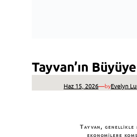
Tayvan’ın Büyüyen
Haz 15, 2026
—
Evelyn Lu
by
tayvan, genellikle manşetleri parselleyen japonya, güney kore ve çin gibi küresel dev
ekonomilere komş