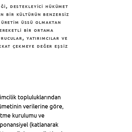
iği, destekleyici hükümet
en bir kültürün benzersiz
r üretim üssü olmaktan
bereketli bir ortama
rucular, yatırımcılar ve
ikkat çekmeye değer eşsiz
şimcilik topluluklarından
kümetinin verilerine göre,
letme kurulumu ve
sponansiyel (katlanarak