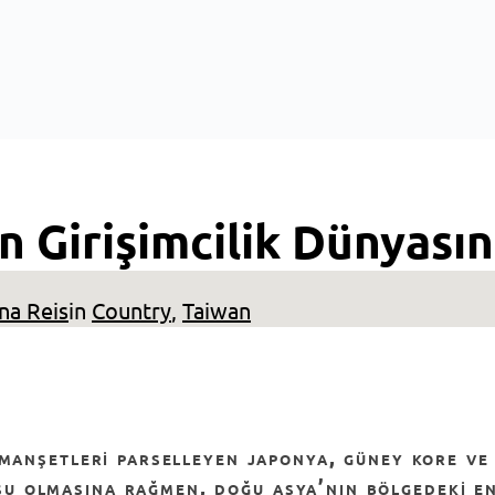
 Girişimcilik Dünyasın
na Reis
in
Country
, 
Taiwan
u olmasına rağmen, doğu asya’nın bölgedeki e