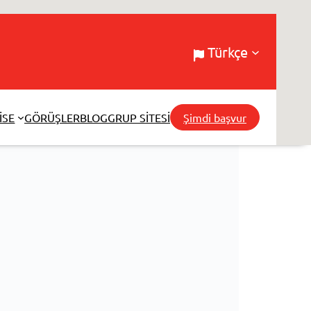
Türkçe
ISE
GÖRÜŞLER
BLOG
GRUP SITESI
Şimdi başvur