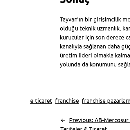
Tayvan’ın bir girişimcilik m
olduğu teknik uzmanlık, ka
kurucular için son derece ca
kanalıyla sağlanan daha gü
üretim lideri olmakla kalma
yolunda da konumunu sağla
e-ticaret
franchise
franchise pazarlam
←
Previous:
AB-Mercosur A
Tarifeler & Ticaret