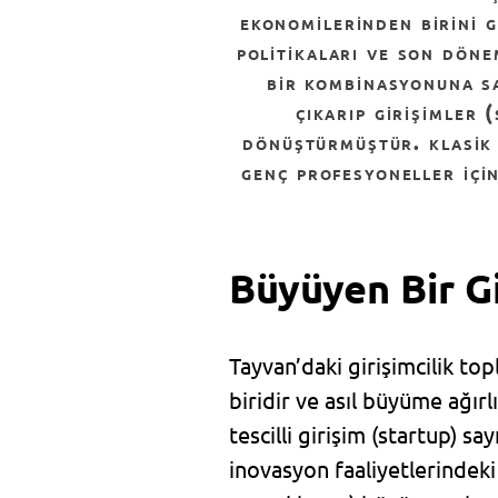
ekonomilerinden birini g
politikaları ve son döne
bir kombinasyonuna sa
çıkarıp girişimler 
dönüştürmüştür. klasik 
genç profesyoneller için
Büyüyen Bir Gi
Tayvan’daki girişimcilik top
biridir ve asıl büyüme ağırl
tescilli girişim (startup) say
inovasyon faaliyetlerindeki