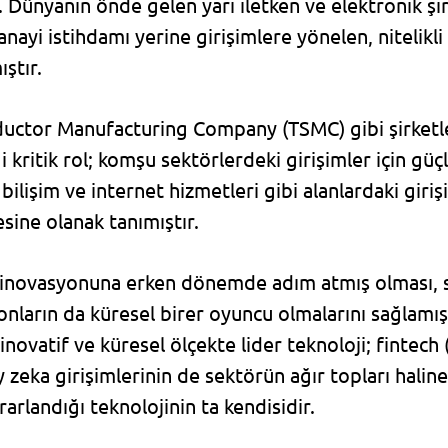
 Dünyanın önde gelen yarı iletken ve elektronik şir
nayi istihdamı yerine girişimlere yönelen, nitelikl
ştır.
uctor Manufacturing Company (TSMC) gibi şirketler 
i kritik rol; komşu sektörlerdeki girişimler için güç
ilişim ve internet hizmetleri gibi alanlardaki giriş
esine olanak tanımıştır.
ım inovasyonuna erken dönemde adım atmış olması, 
onların da küresel birer oyuncu olmalarını sağlamışt
inovatif ve küresel ölçekte lider teknoloji; fintech (
y zeka girişimlerinin de sektörün ağır topları halin
arlandığı teknolojinin ta kendisidir.