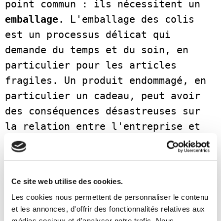
point commun : ils nécessitent un 
emballage
. L'emballage des colis 
est un processus délicat qui 
demande du temps et du soin, en 
particulier pour les articles 
fragiles. Un produit endommagé, en 
particulier un cadeau, peut avoir 
des conséquences désastreuses sur 
la relation entre l'entreprise et 
le client, créant une situation 
intenable. Cependant, un emballage 
personnalisé peut également 
Ce site web utilise des cookies.
renforcer la relation avec le 
Les cookies nous permettent de personnaliser le contenu
client. 63 % des clients 
et les annonces, d'offrir des fonctionnalités relatives aux
renouvellent leur achat grâce au 
médias sociaux et d'analyser notre trafic. Nous