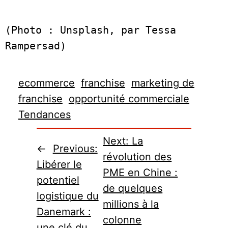
(Photo : Unsplash, par Tessa 
ecommerce
franchise
marketing de
franchise
opportunité commerciale
Tendances
Next:
La
←
Previous:
révolution des
Libérer le
PME en Chine :
potentiel
de quelques
logistique du
millions à la
Danemark :
colonne
une clé du