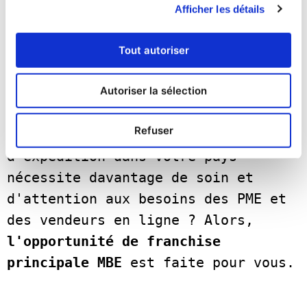
et nous sommes là pour vous aider à 
Afficher les détails
répondre à tous vos besoins en 
matière d'emballage et 
Tout autoriser
d'expédition, en particulier 
Autoriser la sélection
pendant les périodes de forte 
activité des fêtes de fin d'année. 
Refuser
Pensez-vous que le processus 
d'expédition dans votre pays 
nécessite davantage de soin et 
d'attention aux besoins des PME et 
des vendeurs en ligne ? Alors, 
l'opportunité de franchise 
principale MBE
 est faite pour vous.   
