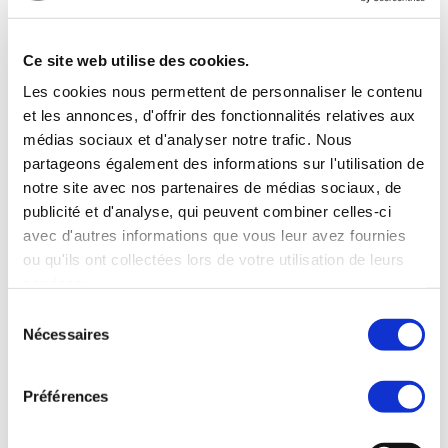
et reste stable par rapport à la 
même période en 2021.  

Ce site web utilise des cookies.
Les cookies nous permettent de personnaliser le contenu
et les annonces, d'offrir des fonctionnalités relatives aux
In China, 
Les PME contribuent à 
médias sociaux et d'analyser notre trafic. Nous
plus de 50 % des recettes fiscales, 
partageons également des informations sur l'utilisation de
à plus de 60 % du PIB, à plus de 70 
notre site avec nos partenaires de médias sociaux, de
% de l'innovation technologique, à 
publicité et d'analyse, qui peuvent combiner celles-ci
avec d'autres informations que vous leur avez fournies
plus de 80 % de l'emploi urbain et 
ou qu'ils ont collectées lors de votre utilisation de leurs
représentent plus de 90 % du nombre 
services.
total d'entreprises.
 On peut 
Sélection
affirmer que le développement 
Nécessaires
du
consentement
continu des PME chinoises constitue 
le fondement du progrès durable de 
Préférences
la société et de l'économie 