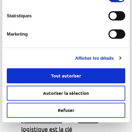
verantwoorde-industriele-verpakkingen
Statistiques
contractor
Emballage
franchise
franchise principale
Netherlands
Marketing
opportunité commerciale
←
Previous:
Afficher les détails
Pourquoi la Géorgie
est en train de
Next:
Tout autoriser
devenir une plaque
Développer
tournante du
l’esprit
Autoriser la sélection
commerce
d’entreprise
électronique – et en
en Asie du
Refuser
quoi l’efficacité
Sud-Est
→
logistique est la clé