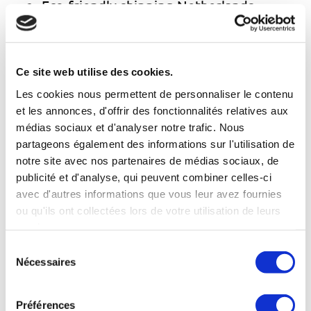
Eco-friendly shipping Netherlands
Sources:
Ce site web utilise des cookies.
Les cookies nous permettent de personnaliser le contenu
https://kidv.nl/wet-en-regelgeving-1
et les annonces, d'offrir des fonctionnalités relatives aux
médias sociaux et d'analyser notre trafic. Nous
https://talking-heads.nl/hoe-slim-verpakken-
partageons également des informations sur l'utilisation de
kosten-kan-besparen
notre site avec nos partenaires de médias sociaux, de
publicité et d'analyse, qui peuvent combiner celles-ci
https://www.rodi.nl/uitgeest/nieuws/434346/u
avec d'autres informations que vous leur avez fournies
itgeester-ondernemers-besparen-op-
ou qu'ils ont collectées lors de votre utilisation de leurs
services.
verpakkingen-en-co-uitstoo
Sélection
Nécessaires
du
https://www.deufol.com/nl/duurzame-
consentement
verpakking-wat-is-belangrijk-voor-ecologisch-
Préférences