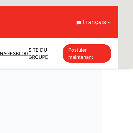
Français
SITE DU
Postuler
GNAGES
BLOG
GROUPE
maintenant