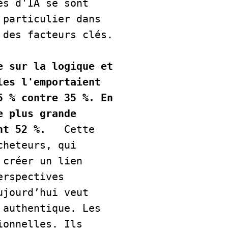
s d'IA se sont 
particulier dans 
les domaines où l'analyse des données et la sécurité sont des facteurs clés.     
 sur la logique et 
es l'emportaient 
 % contre 35 %. En 
 plus grande 
nt 52 %.   
Cette 
heteurs, qui 
créer un lien 
rspectives 
jourd’hui veut 
authentique. Les 
onnelles. Ils 