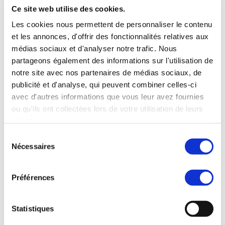
Ce site web utilise des cookies.
Là où cette approche a été mise en œuvre,
elle a contribué à fidéliser la clientèle en
Les cookies nous permettent de personnaliser le contenu
et les annonces, d'offrir des fonctionnalités relatives aux
garantissant que chacun œuvre pour un
médias sociaux et d'analyser notre trafic. Nous
objectif commun : augmenter le chiffre
partageons également des informations sur l'utilisation de
d’affaires global. Elle démontre également
notre site avec nos partenaires de médias sociaux, de
publicité et d'analyse, qui peuvent combiner celles-ci
que le commerce physique et le commerce
avec d'autres informations que vous leur avez fournies
électronique ne sont pas forcément
ou qu'ils ont collectées lors de votre utilisation de leurs
concurrents, mais complémentaires.
services.
Sélection
Nécessaires
du
consentement
Agissez avant que cela ne devienne
Préférences
un conflit.
Statistiques